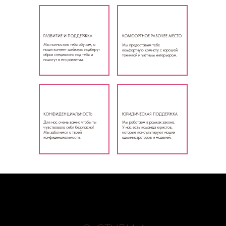
РАЗВИТИЕ И ПОДДЕРЖКА
КОМФОРТНОЕ РАБОЧЕЕ МЕСТО
Мы полностью тебя обучим, а
Мы предоставим тебе
наши контент-мейкеры подберут
комфортную комнату с хорошей
образ специально под тебя и
техникой и уютным интерьером.
помогут в его развитии.
КОНФИДЕНЦИАЛЬНОСТЬ
ЮРИДИЧЕСКАЯ ПОДДЕРЖКА
Для нас очень важно чтобы ты
Мы работаем в рамках закона.
чувствовала себя безопасно!
У нас есть команда юристов,
Мы заботимся о твоей
которые консультируют наших
конфиденциальности.
администраторов и моделей.