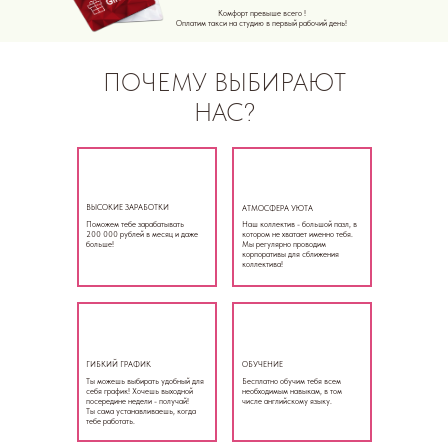
Комфорт превыше всего !
Оплатим такси на студию в первый рабочий день!
ПОЧЕМУ ВЫБИРАЮТ
НАС?
ВЫСОКИЕ ЗАРАБОТКИ
АТМОСФЕРА УЮТА
Поможем тебе зарабатывать
Наш коллектив - большой пазл, в
200 000 рублей в месяц и даже
котором не хватает именно тебя.
больше!
Мы регулярно проводим
корпоративы для сближения
коллектива!
ГИБКИЙ ГРАФИК
ОБУЧЕНИЕ
Ты можешь выбирать удобный для
Бесплатно обучим тебя всем
себя график! Хочешь выходной
необходимым навыкам, в том
посередине недели - получай!
числе английскому языку.
Ты сама устанавливаешь, когда
тебе работать.