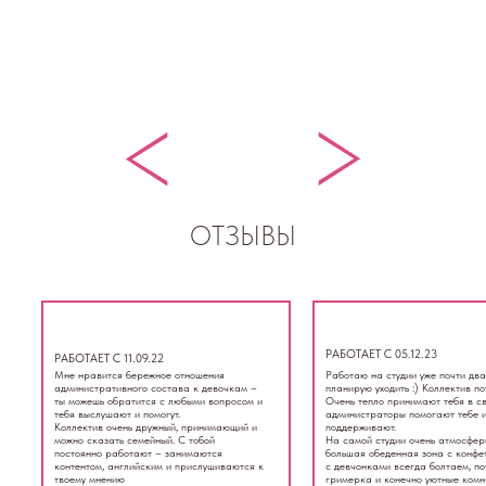
>
>
ОТЗЫВЫ
РАБОТАЕТ С 05.12.23
РАБОТАЕТ С 11.09.22
Мне нравится бережное отношения
Работаю на студии уже почти два
административного состава к девочкам –
планирую уходить :) Коллектив п
ты можешь обратится с любыми вопросом и
Очень тепло принимают тебя в с
тебя выслушают и помогут.
администраторы помогают тебе 
Коллектив очень дружный, принимающий и
поддерживают.
можно сказать семейный. С тобой
На самой студии очень атмосферн
постоянно работают – занимаются
большая обеденная зона с конфе
контентом, английским и прислушиваются к
с девчонками всегда болтаем, 
твоему мнению
гримерка и конечно уютные комн